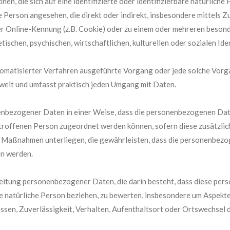
n, die sich auf eine identifizierte oder identifizierbare natürlich
iche Person angesehen, die direkt oder indirekt, insbesondere mittel
er Online-Kennung (z.B. Cookie) oder zu einem oder mehreren besond
ischen, psychischen, wirtschaftlichen, kulturellen oder sozialen Iden
automatisierter Verfahren ausgeführte Vorgang oder jede solche Vo
weit und umfasst praktisch jeden Umgang mit Daten.
nbezogener Daten in einer Weise, dass die personenbezogenen Dat
betroffenen Person zugeordnet werden können, sofern diese zusätzl
Maßnahmen unterliegen, die gewährleisten, dass die personenbezoge
en werden.
arbeitung personenbezogener Daten, die darin besteht, dass diese 
ne natürliche Person beziehen, zu bewerten, insbesondere um Aspekte
essen, Zuverlässigkeit, Verhalten, Aufenthaltsort oder Ortswechsel 