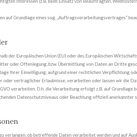
htigten Interessen (z.B. beim Einsatz von Beauftragten, Webhostern,
ten auf Grundlage eines sog. „Auftragsverarbeitungsvertrages“ beau
der
erhalb der Europäischen Union (EU) oder des Europäischen Wirtschaf
er oder Offenlegung, bzw. Übermittlung von Daten an Dritte geschie
dlage Ihrer Einwilligung, aufgrund einer rechtlichen Verpflichtung o
r oder vertraglicher Erlaubnisse, verarbeiten oder lassen wir die Da
VO verarbeiten. D.h. die Verarbeitung erfolgt z.B. auf Grundlage be
chenden Datenschutzniveaus oder Beachtung offiziell anerkannter sp
sonen
 zu verlangen, ob betreffende Daten verarbeitet werden und auf Aus